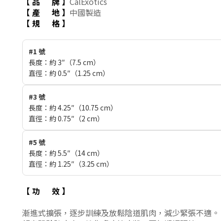
【 品 牌
】
CalExotics
【 產 地
】
中國製造
【 規
格
】
#1 號
長度：約 3″（7.5 cm）
直徑：約 0.5″（1.25 cm）
#3 號
長度：約 4.25″（10.75 cm）
直徑：約 0.75″（2 cm）
#5 號
長度：約 5.5″（14 cm）
直徑：約 1.25″（3.25 cm）
【 功 效
】
漸進式擴張，逐步訓練及放鬆陰道肌肉，減少緊張不適。