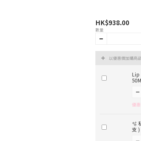
HK$938.00
數量
以優惠價加購商
Li
50
優惠價
🫧
支 )