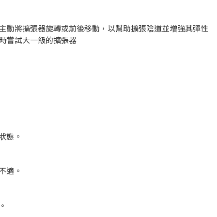
亦能主動將擴張器旋轉或前後移動，以幫助擴張陰道並增強其彈性
練時嘗試大一級的擴張器
狀態。
不適。
。