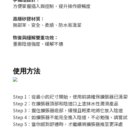
方便掌握插入與控制，提升操作順暢度
高級矽膠材質：
無鄰苯、安全、柔順、防水易清潔
恢復與緩解雙重功效：
重振陰道強度、緩解不適
使用方法
Step 1：從最小的尺寸開始，使用前請確保擴張器已清
Step 2：
在擴張器頂部和陰道口上塗抹水性潤滑產品
Step 3：握住擴張器底部，緩慢且輕柔地將它
放入陰道
Step 4：如擴張器不能完全進入陰道，不必勉強，請嘗
Step 5：當你感到舒適時，才繼續將擴張器推至更深處