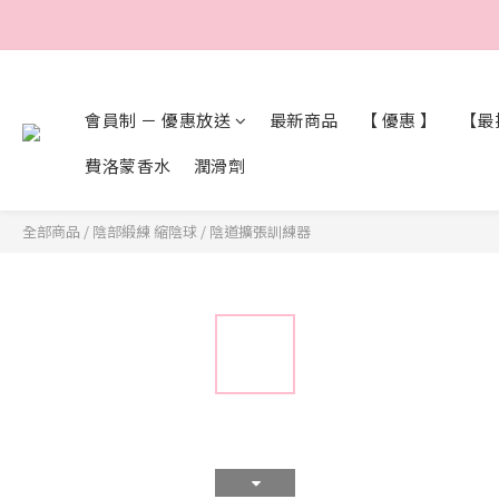
會員制 － 優惠放送
最新商品
【 優惠 】
【最抵
費洛蒙香水
潤滑劑
全部商品
/
陰部緞練 縮陰球
/
陰道擴張訓練器