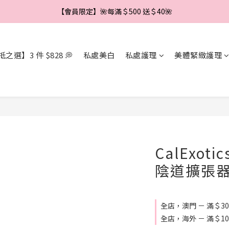
【會員限定】🌼新會員註冊即享＄888 優惠券🌼
【會員限定】🌺每滿＄500 送＄40🌺
【會員限定】🌼新會員註冊即享＄888 優惠券🌼
之選】3 件 $828 💭
私處美白
私處護理
美體緊緻護理
CalExoti
陰道擴張
全店，澳門 － 滿＄3
全店，海外 － 滿＄1