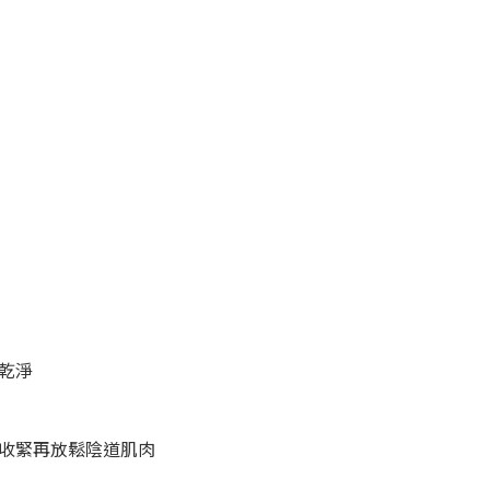
潔乾淨
試收緊再放鬆陰道肌肉