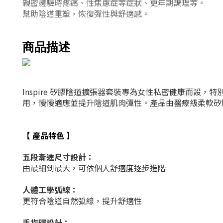
親密
體驗
時疼痛、性焦慮症等症狀
、
更年期調理
等。
幫助陰道重塑，恢復彈性與舒適感。
商品描述
Inspire 矽膠陰道擴張器套裝專為女性私密健康而設，
用，慢慢適應並提升陰道肌肉彈性。產品由醫療級柔軟矽
【
】
產品特色
五段漸進尺寸設計：
由最細到最大，可依個人舒適度逐步進階
人體工學弧線：
更符合陰道自然弧線，提升舒適性
手指環設計：