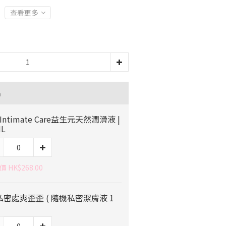
查看更多
品
p Intimate Care益生元天然潤滑液 |
ML
 HK$268.00
 私密處爽歪歪 ( 隨機私密潔膚液 1