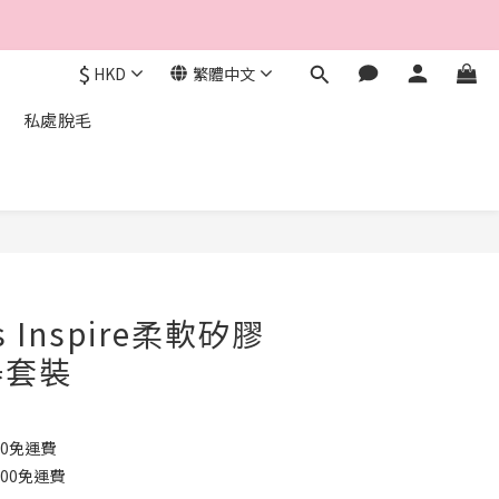
$
HKD
繁體中文
私處脫毛
立即購買
cs Inspire柔軟矽膠
器套裝
00免運費
000免運費