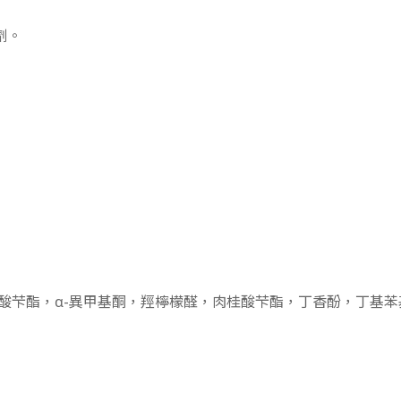
劑。
酸芐酯，α-異甲基酮，羥檸檬醛，肉桂酸芐酯，丁香酚，丁基苯