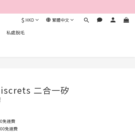
$
HKD
繁體中文
私處脫毛
ndiscrets 二合一矽
膠
00免運費
000免運費