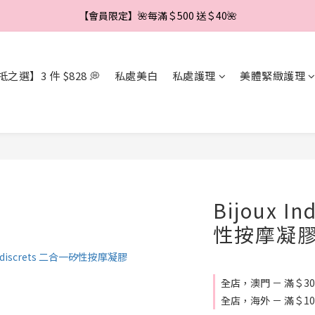
【會員限定】🌼新會員註冊即享＄888 優惠券🌼
【會員限定】🌺每滿＄500 送＄40🌺
【會員限定】🌼新會員註冊即享＄888 優惠券🌼
之選】3 件 $828 💭
私處美白
私處護理
美體緊緻護理
Bijoux I
性按摩凝
全店，澳門 － 滿＄3
全店，海外 － 滿＄1