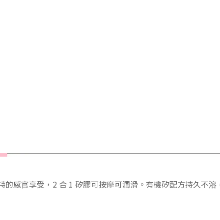
特的感官享受，
2 合 1 矽膠
可按摩可潤滑。有機矽配方持久不溶