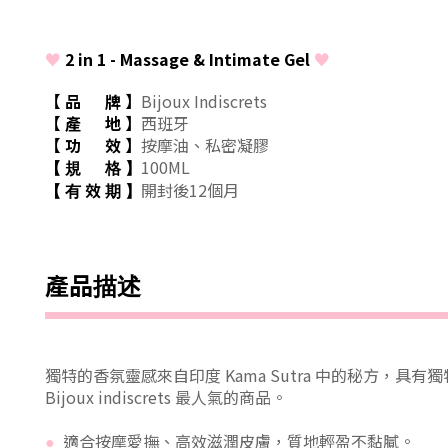
♥
2 in 1 - Massage & Intimate Gel
♥
【 品 牌
】
Bijoux Indiscrets
【 產 地
】
西班牙
【 功 效
】
按摩油、私密凝膠
100
ML
【
規
格
】
效
開封後12個月
【 有
期
】
產品
描述
獨特的香氛靈感來自印度 Kama Sutra 中的秘方，
具有獨
Bijoux indiscrets 最人氣的商品。
適合
按摩愛撫、高效滋潤皮膚，質地輕盈不黏膩。
●