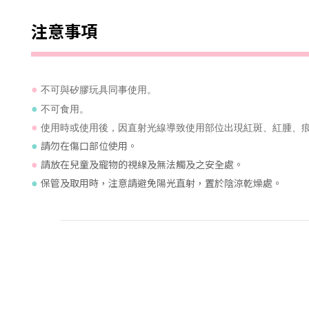
注意事項
不可與矽膠玩具同事使用。
●
不可食用。
●
使用時或使用後，因直射光線導致使用部位出現紅斑、紅腫、
●
請勿在傷口部位使用。
●
請
放在兒童及寵物的
視線及
無法觸及之安全處
。
●
保管及取用時，注意請避免陽光直射，
置於陰涼乾燥處
。
●