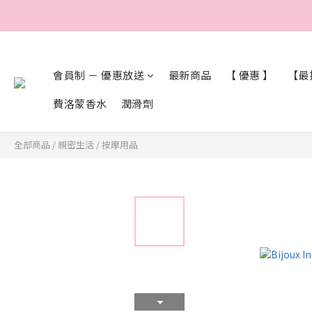
會員制 － 優惠放送
最新商品
【 優惠 】
【最抵
費洛蒙香水
潤滑劑
全部商品
/
親密生活
/
按摩用品