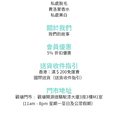
私處脫毛
費洛蒙香水
私處美白
關於我們
我們的故事
會員優惠
5％ 折扣優惠
送貨收件指引
香港：滿＄200免運費
國際送貨（送貨收件指引）
門市地址
觀塘門市﹕ 觀塘開源道駱駝漆大廈3座3樓M1室
(11am - 8pm 星期一至日及公眾假期）