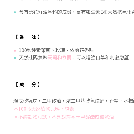
含有葵花籽油基料的成份，富有維生素E和天然抗氧化
●
【 香
味
】
100%純素茉莉、玫瑰、依蘭花香味
●
天然壯陽氣味
茉莉和依蘭
，可以增強自尊和刺激慾望。
●
【 成
分
】
環戊矽氧烷，二甲矽油，聚二甲基矽氧烷醇，香精，水楊
＊100％天然植物原料，
純素
＊
不經動物測試，不含對羥基苯甲酸酯或礦物油