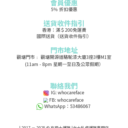
會員優惠
5％ 折扣優惠
送貨收件指引
香港：滿＄200免運費
國際送貨（送貨收件指引）
門市地址
觀塘門市﹕ 觀塘開源道駱駝漆大廈3座3樓M1室
(11am - 8pm 星期一至日及公眾假期）
聯絡我們
IG: whocareface
FB: whocareface
WhatsApp：53486067
| 2017 － 2025 © 有飛士護理 |女士私處護理專門店