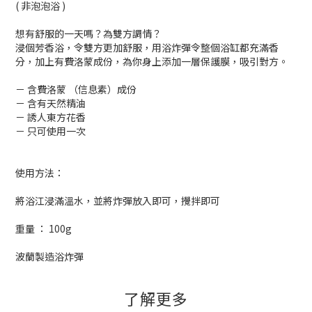
( 非泡泡浴 )
想有舒服的一天嗎？為雙方調情？
浸個芳香浴，令雙方更加舒服，用浴炸彈令整個浴缸都充滿香
分，加上有費洛蒙成份，為你身上添加一層保護膜，吸引對方。
－ 含費洛蒙 （信息素）成份
－ 含有天然精油
－ 誘人東方花香
－ 只可使用一次
使用方法：
將浴江浸滿溫水，並將炸彈放入即可，攪拌即可
重量 ： 100g
波蘭製造浴炸彈
了解更多