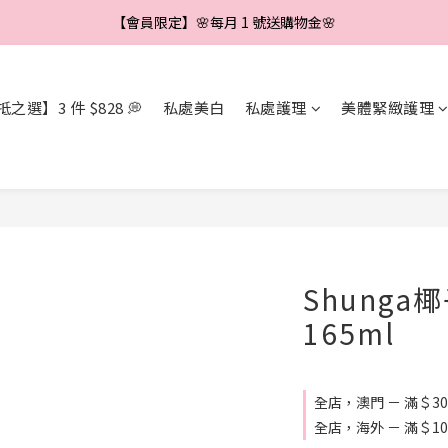
【會員限定】🌼新會員註冊即享＄888 優惠券🌼
【會員限定】🌸每月 1 號送購物金🌸
【會員限定】🌺每滿＄500 送＄40🌺
之選】3 件 $828 💭
私處美白
私處護理
美體緊緻護理
【會員限定】🌼新會員註冊即享＄888 優惠券🌼
Shunga
165ml
全店，澳門 － 滿＄3
全店，海外 － 滿＄1