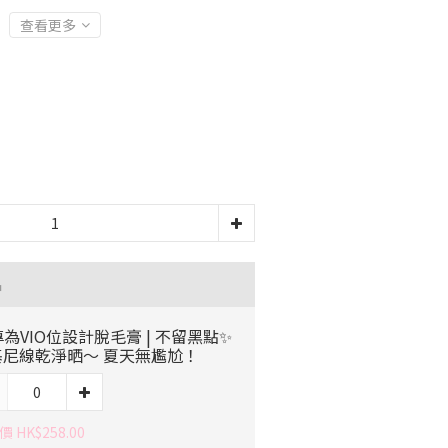
查看更多
品
專為VIO位設計脫毛膏 | 不留黑點✨
基尼線乾淨晒～ 夏天無尷尬！
 HK$258.00