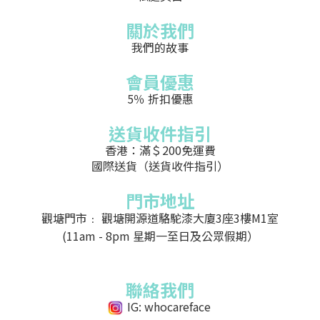
關於我們
我們的故事
會員優惠
5％ 折扣優惠
送貨收件指引
香港：滿＄200免運費
國際送貨（送貨收件指引）
門市地址
觀塘門市﹕ 觀塘開源道駱駝漆大廈3座3樓M1室
(11am - 8pm 星期一至日及公眾假期）
聯絡我們
IG: whocareface