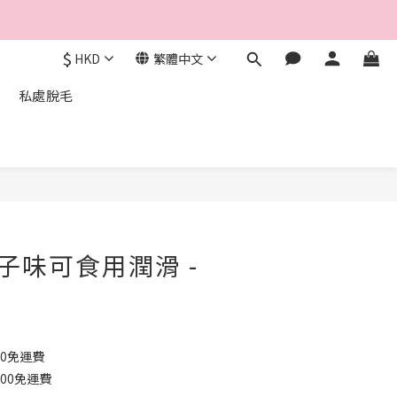
$
HKD
繁體中文
私處脫毛
立即購買
椰子味可食用潤滑 -
00免運費
000免運費