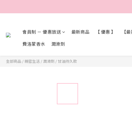
會員制 － 優惠放送
最新商品
【 優惠 】
【最抵
費洛蒙香水
潤滑劑
全部商品
/
親密生活
/
潤滑劑
/
甘油持久款