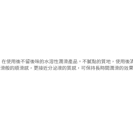
列提供滋潤功效，在使用後不留後味的水溶性潤滑產品。不膩黏的質地，
光滑般的順滑感，更接近分泌液的質感，可保持長時間潤滑的效