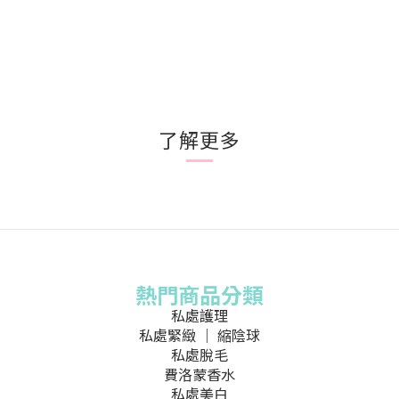
了解更多
熱門商品分類
私處護理
私處緊緻 ｜ 縮陰球
私處脫毛
費洛蒙香水
私處美白