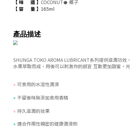
【 味 道
】
COCONUT🥥 椰子
【
容
量
】
165ml
產品描述
SHUNGA TOKO AROMA LUBRICANT系
水果萃取而成，用後可以刺激你的感官 互動更加甜蜜。
可食用的水溶性潤滑
●
不留後味無添加食用香精
●
持久滋潤的效果
●
適合作兩性親密的健康潤滑劑
●