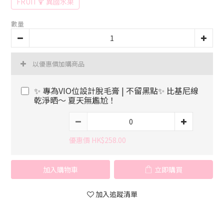
FRUIT🍹 異國水果
數量
以優惠價加購商品
✨ 專為VIO位設計脫毛膏 | 不留黑點✨ 比基尼線
乾淨晒～ 夏天無尷尬！
優惠價 HK$258.00
加入購物車
立即購買
加入追蹤清單