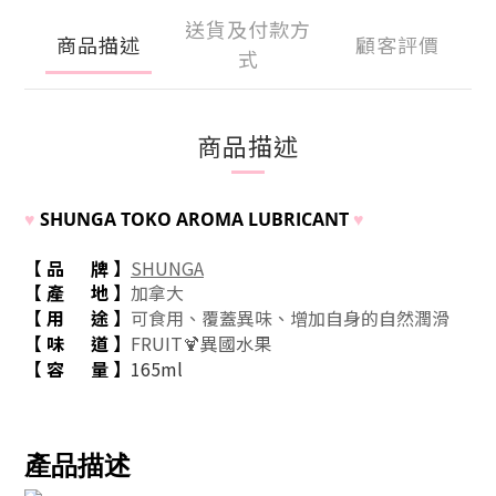
送貨及付款方
商品描述
顧客評價
式
商品描述
♥
SHUNGA TOKO AROMA LUBRICANT
♥
【 品 牌
】
SHUNGA
【 產 地
】
加拿大
【 用 途
】
覆蓋異味、
可食用、
增加自身的自然潤滑
【 味 道
】
FRUIT🍹異國水果
【
容
量
】
165ml
產品描述