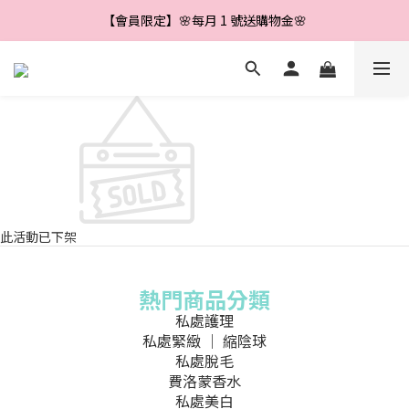
【會員限定】🌼新會員註冊即享＄888 優惠券🌼
【會員限定】🌸每月 1 號送購物金🌸
【會員限定】🌺每滿＄500 送＄40🌺
【會員限定】🌼新會員註冊即享＄888 優惠券🌼
此活動已下架
熱門商品分類
私處護理
私處緊緻 ｜ 縮陰球
私處脫毛
費洛蒙香水
私處美白