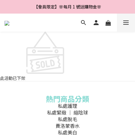
【會員限定】🌼新會員註冊即享＄888 優惠券🌼
【會員限定】🌸每月 1 號送購物金🌸
【會員限定】🌺每滿＄500 送＄40🌺
【會員限定】🌼新會員註冊即享＄888 優惠券🌼
此活動已下架
熱門商品分類
私處護理
私處緊緻 ｜ 縮陰球
私處脫毛
費洛蒙香水
私處美白