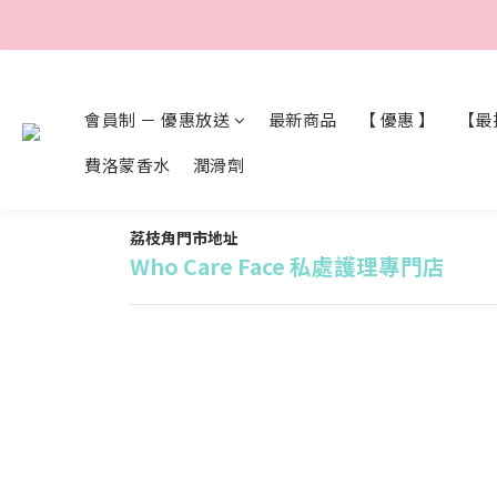
會員制 － 優惠放送
最新商品
【 優惠 】
【最抵
費洛蒙香水
潤滑劑
荔枝角門市地址
Who Care Face 私處護理專門店