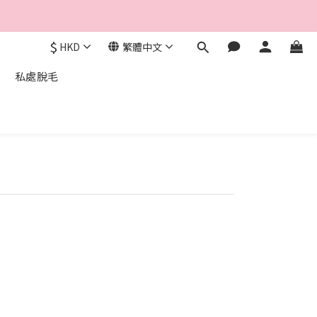
$
HKD
繁體中文
私處脫毛