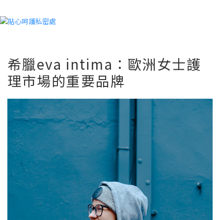
希臘eva intima：歐洲女士護
理市場的重要品牌