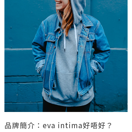
品牌簡介：eva intima好唔好？