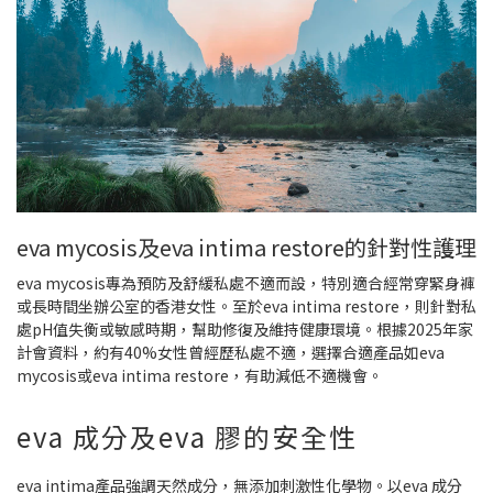
eva mycosis及eva intima restore的針對性護理
eva mycosis專為預防及舒緩私處不適而設，特別適合經常穿緊身褲
或長時間坐辦公室的香港女性。至於eva intima restore，則針對私
處pH值失衡或敏感時期，幫助修復及維持健康環境。根據2025年家
計會資料，約有40%女性曾經歷私處不適，選擇合適產品如eva
mycosis或eva intima restore，有助減低不適機會。
eva 成分及eva 膠的安全性
eva intima產品強調天然成分，無添加刺激性化學物。以eva 成分