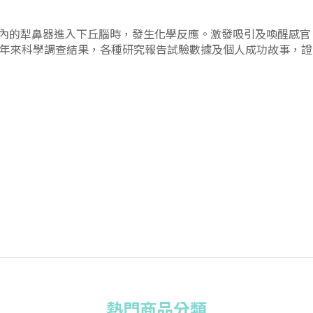
內的犁鼻器進入下丘腦時，發生化學反應。激發吸引及喚醒感官
多年來科學調查結果，
各種
研究
報告試驗
數據
及個人成功故事，證
熱門商品分類