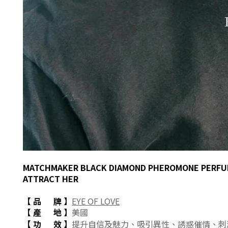
MATCHMAKER BLACK DIAMOND
PHEROMONE PERF
ATTRACT HER
【 品 牌
】
EYE OF LOVE
【 產 地
】
美國
【 功 效
】
提升自信及魅力、吸引異性、誘惑催情、刺