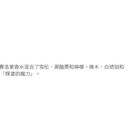
費洛蒙香水混合了雪松、黑醋栗和檸檬。橡木、白琥珀和
試「媒婆的魔力」。