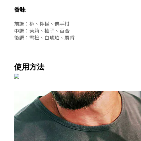
香味
前調：桃、檸檬、佛手柑
中調：茉莉、柚子、百合
後調：雪松、白琥珀、麝香
使用方法