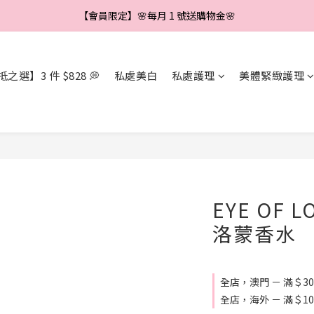
【會員限定】🌼新會員註冊即享＄888 優惠券🌼
【會員限定】🌸每月 1 號送購物金🌸
【會員限定】🌺每滿＄500 送＄40🌺
之選】3 件 $828 💭
私處美白
私處護理
美體緊緻護理
【會員限定】🌼新會員註冊即享＄888 優惠券🌼
EYE OF 
洛蒙香水
全店，澳門 － 滿＄3
全店，海外 － 滿＄1