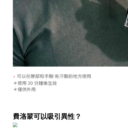
可以在脖部和手腕 有汗腺的地方使用
●
＊
使用 30 分鐘後生效
＊僅供外用
費洛蒙
可以吸
引異性？