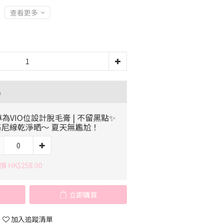
查看更多
品
專為VIO位設計脫毛膏 | 不留黑點✨
基尼線乾淨晒～ 夏天無尷尬！
 HK$258.00
立即購買
加入追蹤清單