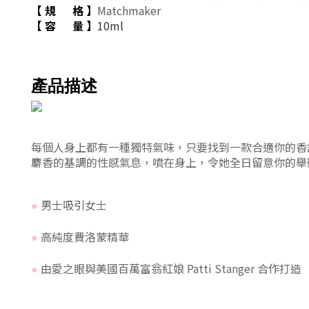
【
規
格
】
Matchmaker
【
容
量
】
10ml
產品描述
每個人身上都有一種獨特氣味，只要找到一款合適你的香
麝香的基調的性感氣息，噴在身上，令她全日留意你的舉
男士
吸引女士
●
高純度
費洛蒙
精華
●
由愛之眼與美國百萬富翁紅娘 Patti Stanger 合作打造
●