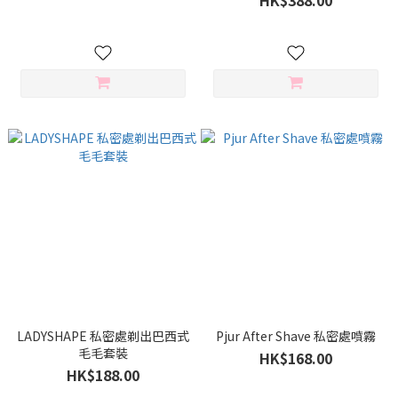
HK$388.00
LADYSHAPE 私密處剃出巴西式
Pjur After Shave 私密處噴霧
毛毛套裝
HK$168.00
HK$188.00