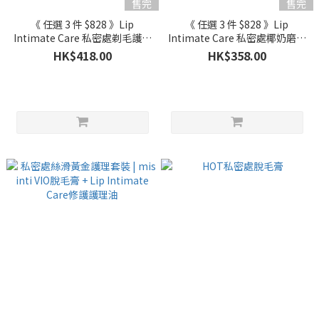
售完
售完
《 任選 3 件 $828 》Lip
《 任選 3 件 $828 》Lip
Intimate Care 私密處剃毛護理
Intimate Care 私密處椰奶磨砂
油
膏
HK$418.00
HK$358.00