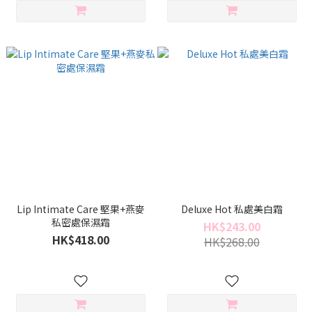
Lip Intimate Care 堅果+燕麥
Deluxe Hot 私處美白霜
私密處保濕霜
HK$243.00
HK$418.00
HK$268.00