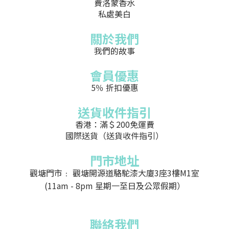
費洛蒙香水
私處美白
關於我們
我們的故事
會員優惠
5％ 折扣優惠
送貨收件指引
香港：滿＄200免運費
國際送貨（送貨收件指引）
門市地址
觀塘門市﹕ 觀塘開源道駱駝漆大廈3座3樓M1室
(11am - 8pm 星期一至日及公眾假期）
聯絡我們