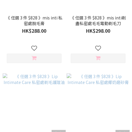
《 任選 3 件 $828 》mis inti 私
《 任選 3 件 $828 》mis inti剃
密處脫毛膏
盡私密處毛毛電動剃毛刀
HK$288.00
HK$298.00