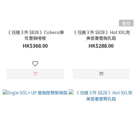
售完
《 任選 3 件 $828 》Cobeco彈
《 任選 3 件 $828 》Hot XXL完
性豐胸啫喱
美營養豐胸乳霜
HK$368.00
HK$288.00