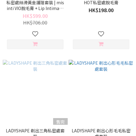
私密處絲滑黃金護理套裝 | mis
HOT私密處脫毛膏
inti VIO脫毛膏 + Lip Intimate
HK$198.00
Care修護護理油
HK$599.00
HK$706.00
售完
LADYSHAPE 剃出三角私密處套
LADYSHAPE 剃出心形毛毛私密