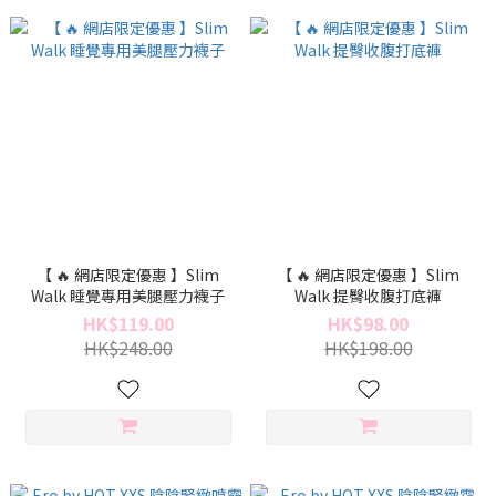
【 🔥 網店限定優惠 】Slim
【 🔥 網店限定優惠 】Slim
Walk 睡覺專用美腿壓力襪子
Walk 提臀收腹打底褲
HK$119.00
HK$98.00
HK$248.00
HK$198.00