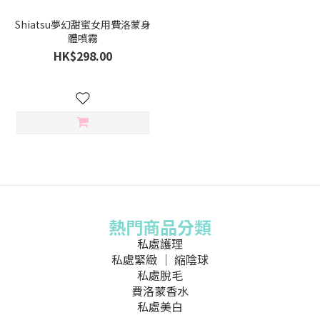
Shiatsu夢幻甜蜜女用費洛蒙身
體噴霧
HK$298.00
熱門商品分類
私處護理
私處緊緻 ｜ 縮陰球
私處脫毛
費洛蒙香水
私處美白