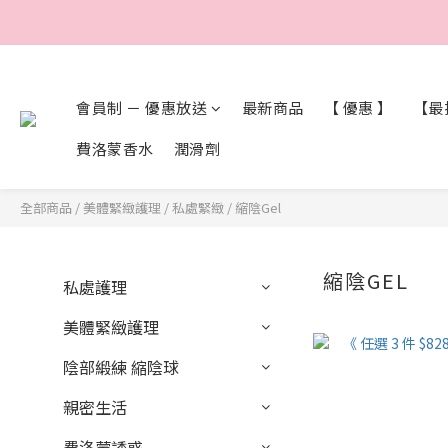
會員制 － 優惠放送
最新商品
【 優惠 】
【最抵
費洛蒙香水
潤滑劑
全部商品
/
美體緊緻護理
/
私處緊緻
/
縮陰Gel
縮陰GEL
私處護理
美體緊緻護理
陰部緞練 縮陰球
親密生活
費洛蒙誘惑