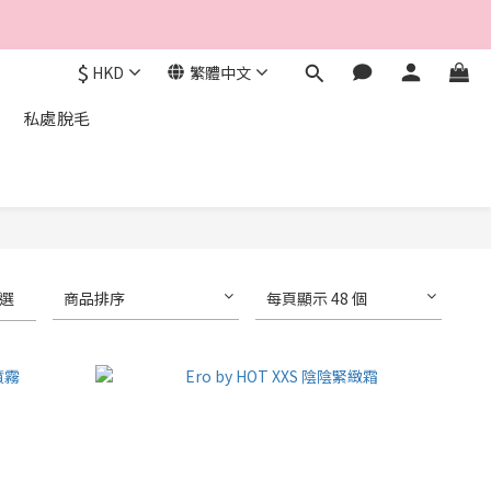
$
HKD
繁體中文
私處脫毛
選
商品排序
每頁顯示 48 個