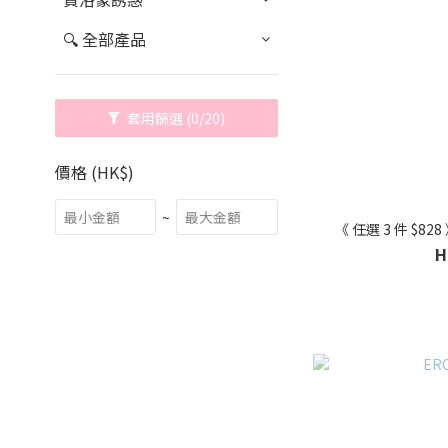
🔍 全部產品
套用篩選
(0/20)
價格 (HK$)
~
《 任選 3 件 $82
H