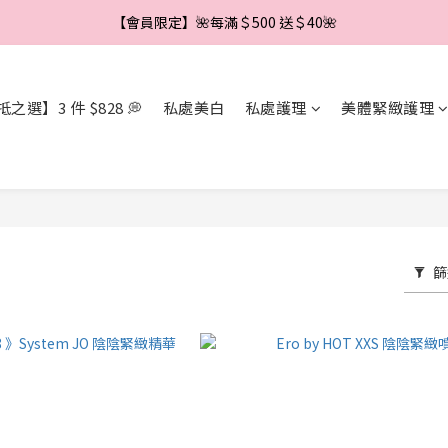
【會員限定】🌼新會員註冊即享＄888 優惠券🌼
【會員限定】🌺每滿＄500 送＄40🌺
【會員限定】🌼新會員註冊即享＄888 優惠券🌼
之選】3 件 $828 💭
私處美白
私處護理
美體緊緻護理
篩